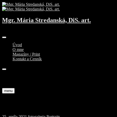
Skip
to
content
Mgr. Mária Stredanská, DiS. art.
Profesionálna fotografka
Úvod
O mne
Magazíny / Print
Kontakt a Cenník
facebook
instagram
menu
portret2
25. apríla 2021
fotogaleria
Portraits