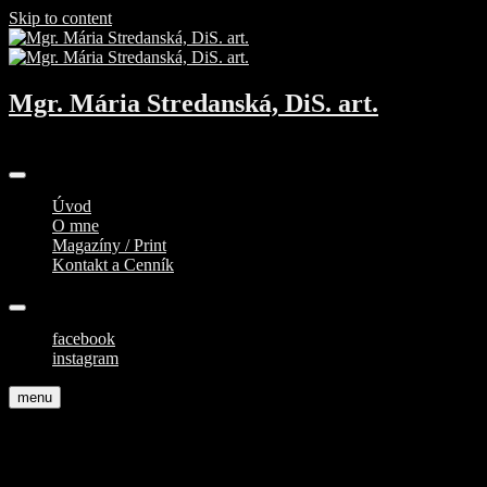
Skip to content
Mgr. Mária Stredanská, DiS. art.
Profesionálna fotografka
Úvod
O mne
Magazíny / Print
Kontakt a Cenník
facebook
instagram
menu
Rozhovory