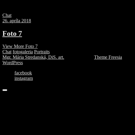
Chat
26. apríla 2018
Foto 7
View More
Foto 7
Chat
fotogaleria
Portraits
Mgr. Mária Stredanská, DiS. art.
| Designed by:
Theme Freesia
|
WordPress
| © Copyright All right reserved
facebook
instagram